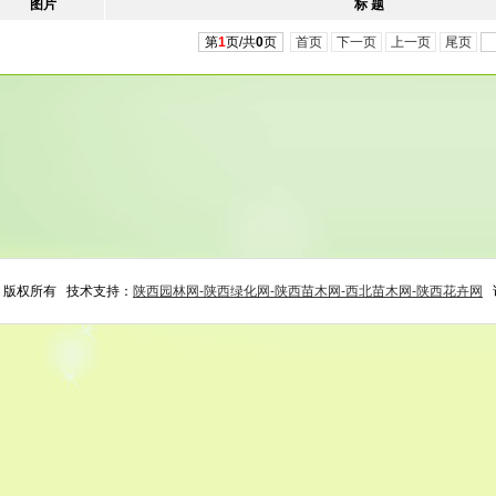
图片
标 题
第
1
页/共
0
页
首页
下一页
上一页
尾页
司 版权所有 技术支持：
陕西园林网-陕西绿化网-陕西苗木网-西北苗木网-陕西花卉网
访