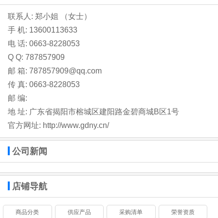
联系人: 郑小姐 （女士）
手 机:
13600113633
电 话:
0663-8228053
Q Q: 787857909
邮 箱:
787857909@qq.com
传 真: 0663-8228053
邮 编:
地 址:
广东省揭阳市榕城区建阳路金碧商城B区1号
官方网址:
http://www.gdny.cn/
公司新闻
店铺导航
商品分类
供应产品
采购清单
荣誉资质